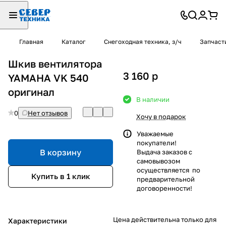
Главная
Каталог
Снегоходная техника, з/ч
Запчаст
Шкив вентилятора
3 160
p
YAMAHA VK 540
оригинал
В наличии
0
Нет отзывов
Хочу в подарок
Уважаемые
покупатели!
В корзину
Выдача заказов с
самовывозом
осуществляется по
Купить в 1 клик
предварительной
договоренности!
Цена действительна только для
Характеристики