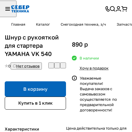
Главная
Каталог
Снегоходная техника, з/ч
Запчаст
Шнур с рукояткой
890
p
для стартера
YAMAHA VK 540
В наличии
0
Нет отзывов
Хочу в подарок
Уважаемые
покупатели!
В корзину
Выдача заказов с
самовывозом
осуществляется по
Купить в 1 клик
предварительной
договоренности!
Цена действительна только для
Характеристики