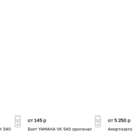
от 145
p
от 5 250
p
K 540
Болт YAMAHA VK 540 оригинал
Амортизато