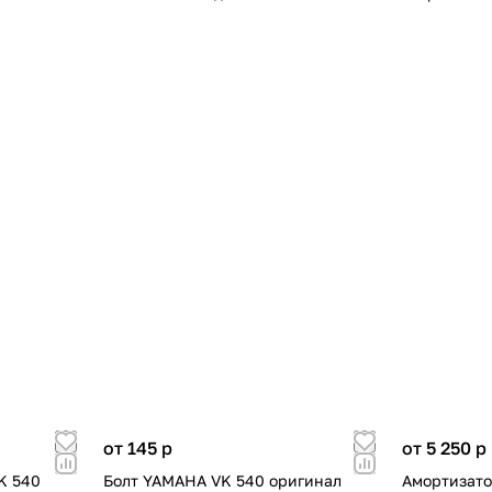
от 145
p
от 5 250
p
K 540
Болт YAMAHA VK 540 оригинал
Амортизато