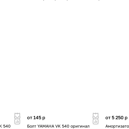
от 145
p
от 5 250
p
K 540
Болт YAMAHA VK 540 оригинал
Амортизато