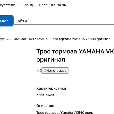
купателю
Бренды
Блог
Контакты
алог
портных
Запчасти с/х YAMAHA
Трос тормоза YAMAHA VK 540 оригинал
Трос тормоза YAMAHA VK
оригинал
0
Нет отзывов
Характеристики
Код
:
4629
Описание
Трос тормоза /Yamaha VK540 ориг.