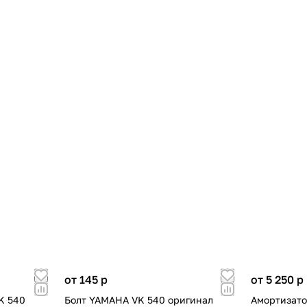
от 145
p
от 5 250
p
K 540
Болт YAMAHA VK 540 оригинал
Амортизато