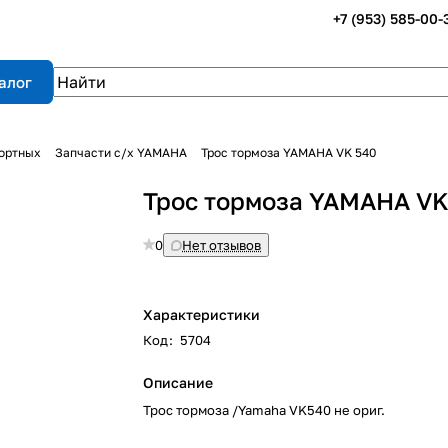
+7 (953) 585-00-
алог
портных
Запчасти с/х YAMAHA
Трос тормоза YAMAHA VK 540
Трос тормоза YAMAHA VK
0
Нет отзывов
Характеристики
Код
:
5704
Описание
Трос тормоза /Yamaha VK540 не ориг.