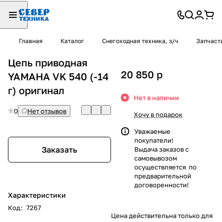
Главная
Каталог
Снегоходная техника, з/ч
Запчаст
Цепь приводная
20 850
p
YAMAHA VK 540 (-14
г) оригинал
Нет в наличии
0
Нет отзывов
Хочу в подарок
Уважаемые
покупатели!
Заказать
Выдача заказов с
самовывозом
осуществляется по
предварительной
договоренности!
Характеристики
Код
:
7267
Цена действительна только для