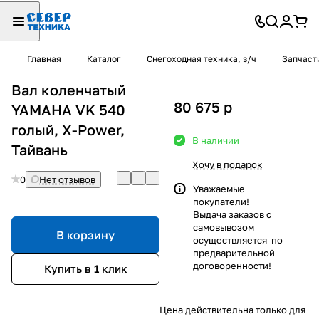
Главная
Каталог
Снегоходная техника, з/ч
Запчаст
Вал коленчатый
80 675
p
YAMAHA VK 540
голый, X-Power,
В наличии
Тайвань
Хочу в подарок
0
Нет отзывов
Уважаемые
покупатели!
Выдача заказов с
самовывозом
В корзину
осуществляется по
предварительной
договоренности!
Купить в 1 клик
Цена действительна только для