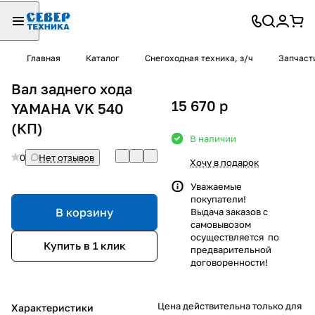
Главная
Каталог
Снегоходная техника, з/ч
Запчаст
Вал заднего хода
15 670
p
YAMAHA VK 540
(КП)
В наличии
0
Нет отзывов
Хочу в подарок
Уважаемые
покупатели!
В корзину
Выдача заказов с
самовывозом
осуществляется по
Купить в 1 клик
предварительной
договоренности!
Цена действительна только для
Характеристики