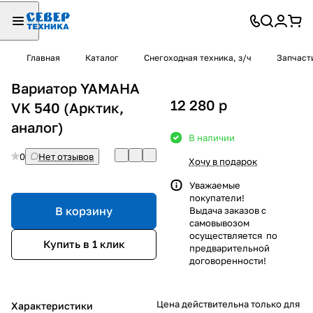
Главная
Каталог
Снегоходная техника, з/ч
Запчаст
Вариатор YAMAHA
12 280
p
VK 540 (Арктик,
аналог)
В наличии
0
Нет отзывов
Хочу в подарок
Уважаемые
покупатели!
В корзину
Выдача заказов с
самовывозом
осуществляется по
Купить в 1 клик
предварительной
договоренности!
Цена действительна только для
Характеристики