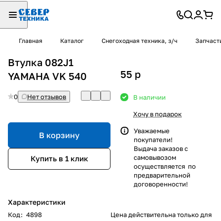
Главная
Каталог
Снегоходная техника, з/ч
Запчаст
Втулка 082J1
55
p
YAMAHA VK 540
0
Нет отзывов
В наличии
Хочу в подарок
Уважаемые
В корзину
покупатели!
Выдача заказов с
самовывозом
Купить в 1 клик
осуществляется по
предварительной
договоренности!
Характеристики
Код
:
4898
Цена действительна только для