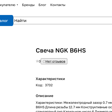
купателю
Бренды
Блог
Контакты
алог
Свеча NGK B6НS
0
Нет отзывов
Характеристики
Код
:
3732
Описание
Характеристики: Межэлектродный зазор 0.7 м
B6HS Длина резьбы 12.7 мм Конструктивные о
стандартный тип Калильное число 6 Диаметр р