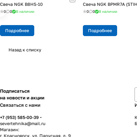
Свеча NGK B8НS-10
Свеча NGK BPMR7A (STIH
0
0
В наличии
0
0
В наличии
Подробнее
Подробнее
Назад к списку
Подписаться
на новости и акции
Связаться с нами
+7 (953) 585-00-39
К
severtehnika@mail.ru
Магазин:
г. Красноярск, ул. Парусная, д. 9