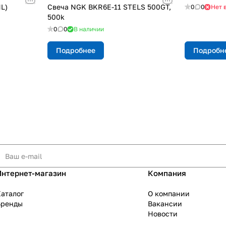
L)
Свеча NGK BKR6Е-11 STELS 500GT,
0
0
Нет 
500k
0
0
В наличии
Подробнее
Подробн
Интернет-магазин
Компания
аталог
О компании
Бренды
Вакансии
Новости