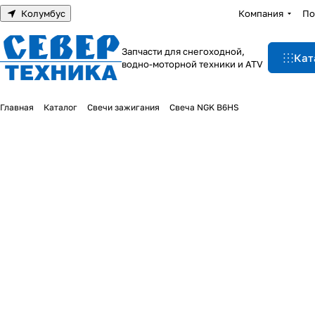
Колумбус
Компания
По
Запчасти для снегоходной,
Кат
водно-моторной техники и ATV
Главная
Каталог
Свечи зажигания
Свеча NGK B6НS