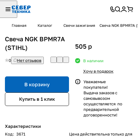
Главная
Каталог
Свечи зажигания
Свеча NGK BPMR7A (
Свеча NGK BPMR7A
505
p
(STIHL)
0
Нет отзывов
В наличии
Хочу в подарок
Уважаемые
В корзину
покупатели!
Выдача заказов с
самовывозом
Купить в 1 клик
осуществляется по
предварительной
договоренности!
Характеристики
Код
:
3671
Цена действительна только для