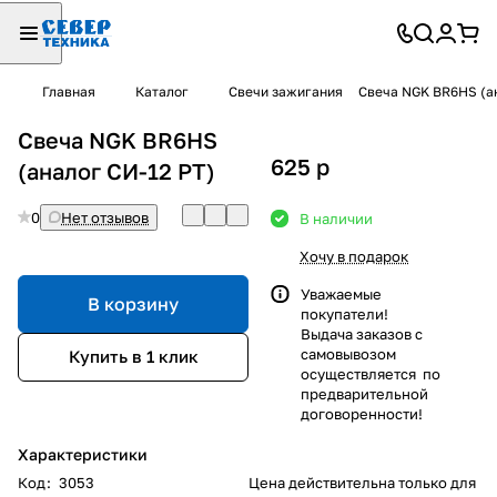
Главная
Каталог
Свечи зажигания
Свеча NGK BR6НS (ан
Свеча NGK BR6НS
625
p
(аналог СИ-12 РТ)
0
Нет отзывов
В наличии
Хочу в подарок
Уважаемые
В корзину
покупатели!
Выдача заказов с
самовывозом
Купить в 1 клик
осуществляется по
предварительной
договоренности!
Характеристики
Код
:
3053
Цена действительна только для