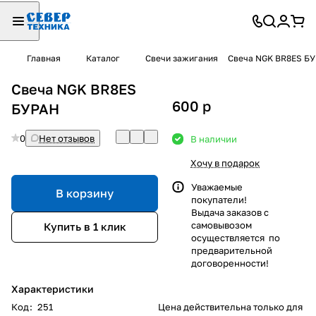
Главная
Каталог
Свечи зажигания
Свеча NGK BR8ES Б
Свеча NGK BR8ES
600
p
БУРАН
0
Нет отзывов
В наличии
Хочу в подарок
Уважаемые
В корзину
покупатели!
Выдача заказов с
самовывозом
Купить в 1 клик
осуществляется по
предварительной
договоренности!
Характеристики
Код
:
251
Цена действительна только для