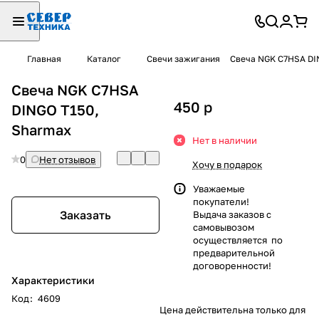
Главная
Каталог
Свечи зажигания
Свеча NGK C7HSA DI
Свеча NGK C7HSA
450
p
DINGO T150,
Sharmax
Нет в наличии
0
Нет отзывов
Хочу в подарок
Уважаемые
покупатели!
Заказать
Выдача заказов с
самовывозом
осуществляется по
предварительной
договоренности!
Характеристики
Код
:
4609
Цена действительна только для