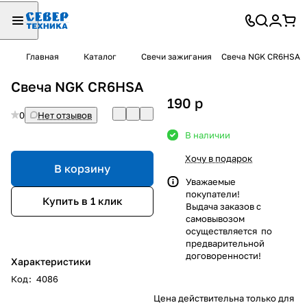
Главная
Каталог
Свечи зажигания
Свеча NGK CR6HSA
Свеча NGK CR6HSA
190
p
0
Нет отзывов
В наличии
Хочу в подарок
В корзину
Уважаемые
покупатели!
Купить в 1 клик
Выдача заказов с
самовывозом
осуществляется по
предварительной
договоренности!
Характеристики
Код
:
4086
Цена действительна только для