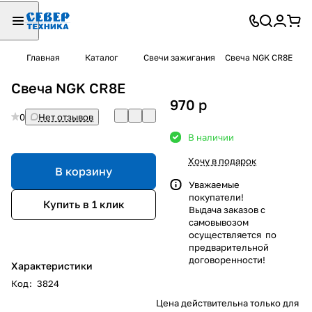
Главная
Каталог
Свечи зажигания
Свеча NGK CR8E
Свеча NGK CR8E
970
p
0
Нет отзывов
В наличии
Хочу в подарок
В корзину
Уважаемые
покупатели!
Купить в 1 клик
Выдача заказов с
самовывозом
осуществляется по
предварительной
договоренности!
Характеристики
Код
:
3824
Цена действительна только для