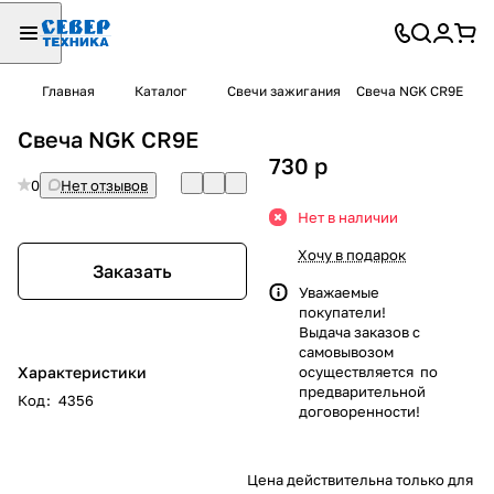
Главная
Каталог
Свечи зажигания
Свеча NGK CR9E
Свеча NGK CR9E
730
p
0
Нет отзывов
Нет в наличии
Хочу в подарок
Заказать
Уважаемые
покупатели!
Выдача заказов с
самовывозом
Характеристики
осуществляется по
предварительной
Код
:
4356
договоренности!
Цена действительна только для