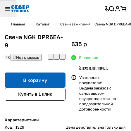
Главная
Каталог
Свечи зажигания
Свеча NGK DPR6EA-9
Свеча NGK DPR6EA-
635
p
9
0
Нет отзывов
В наличии
Хочу в подарок
Уважаемые
В корзину
покупатели!
Выдача заказов с
самовывозом
Купить в 1 клик
осуществляется по
предварительной
договоренности!
Характеристики
Код
:
1329
Цена действительна только для