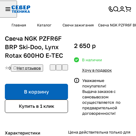
Главная
Каталог
Свечи зажигания
Свеча NGK PZFR6F BR
Свеча NGK PZFR6F
2 650
p
BRP Ski-Doo, Lynx
Rotax 600HO E-TEC
В наличии
0
Нет отзывов
Хочу в подарок
Уважаемые
покупатели!
В корзину
Выдача заказов с
самовывозом
осуществляется по
Купить в 1 клик
предварительной
договоренности!
Цена действительна только для
Характеристики