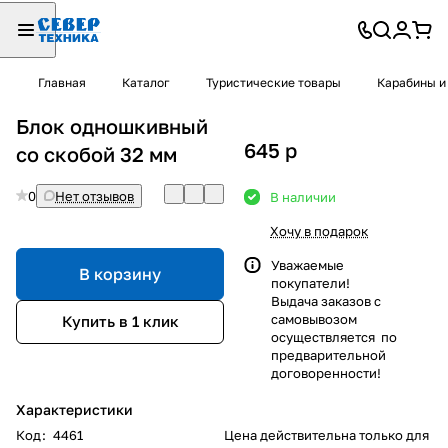
Главная
Каталог
Туристические товары
Карабины и
Блок одношкивный
645
p
со скобой 32 мм
0
Нет отзывов
В наличии
Хочу в подарок
Уважаемые
В корзину
покупатели!
Выдача заказов с
самовывозом
Купить в 1 клик
осуществляется по
предварительной
договоренности!
Характеристики
Код
:
4461
Цена действительна только для