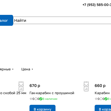
+7 (953) 585-00-
алог
лярные
Цена
670
p
660
p
о скобой 25 мм
Гак-карабин с проушиной
Карабин 
0
0
В наличии
0
0
В 
В корзину
В корз