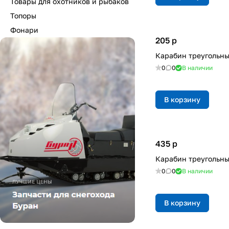
Товары для охотников и рыбаков
Топоры
Фонари
205
p
Карабин треугольны
0
0
В наличии
В корзину
435
p
Карабин треугольны
0
0
В наличии
В корзину