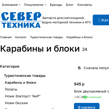
Компания
Покупателю
Бренды
Блог
Контакты
Запчасти для снегоходной,
Кат
водно-моторной техники и ATV
Главная
Каталог
Туристические товары
Карабины и блоки
Карабины и блоки
24
Категория
Сначала попу
Туристические товары
Карабины и блоки
945
p
Лопаты
Блок двухшкивный с
Ножи Златоуст "АиР"
0
0
В наличии
Ножи Окские
В корзину