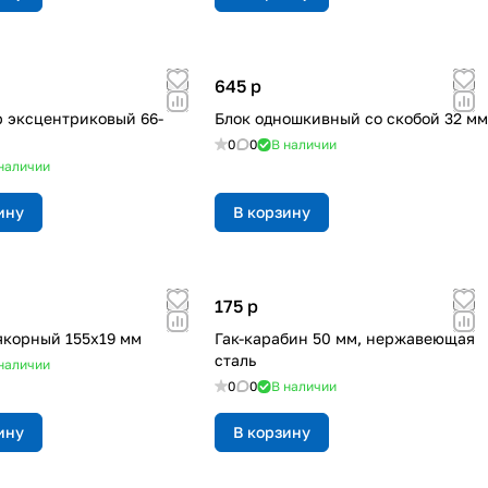
645
p
 эксцентриковый 66-
Блок одношкивный со скобой 32 мм
0
0
В наличии
наличии
ину
В корзину
175
p
якорный 155х19 мм
Гак-карабин 50 мм, нержавеющая
сталь
наличии
0
0
В наличии
ину
В корзину