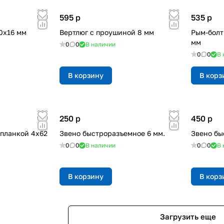
595
p
535
p
0х16 мм
Вертлюг с проушиной 8 мм
Рым-болт
мм
0
0
В наличии
0
0
В 
В корзину
В корз
250
p
450
p
 планкой 4х62
Звено быстроразъемное 6 мм.
Звено бы
0
0
В наличии
0
0
В 
В корзину
В корз
Загрузить еще