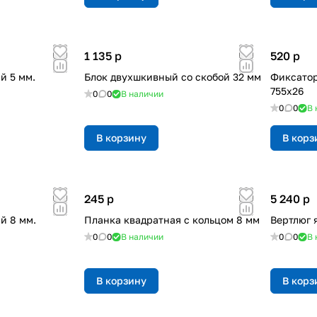
1 135
p
520
p
й 5 мм.
Блок двухшкивный со скобой 32 мм
Фиксатор
755х26
0
0
В наличии
0
0
В 
В корзину
В корз
245
p
5 240
p
й 8 мм.
Планка квадратная с кольцом 8 мм
Вертлюг 
0
0
В наличии
0
0
В 
В корзину
В корз