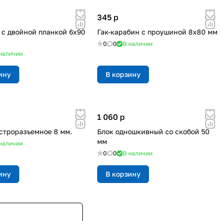
345
p
 с двойной планкой 6х90
Гак-карабин с проушиной 8х80 мм
0
0
В наличии
наличии
ину
В корзину
1 060
p
строразъемное 8 мм.
Блок одношкивный со скобой 50
мм
наличии
0
0
В наличии
ину
В корзину