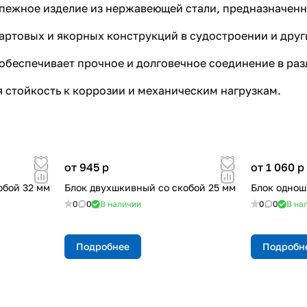
епежное изделие из нержавеющей стали, предназначенн
артовых и якорных конструкций в судостроении и друг
 обеспечивает прочное и долговечное соединение в ра
 стойкость к коррозии и механическим нагрузкам.
от 945
p
от 1 060
p
обой 32 мм
Блок двухшкивный со скобой 25 мм
Блок однош
0
0
В наличии
0
0
В на
Подробнее
Подробн