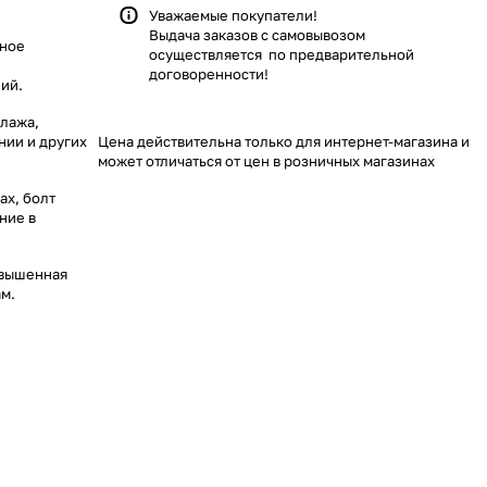
Уважаемые покупатели!
Выдача заказов с самовывозом
жное
осуществляется по предварительной
договоренности!
ий.
елажа,
нии и других
Цена действительна только для интернет-магазина и
может отличаться от цен в розничных магазинах
ах, болт
ние в
овышенная
ам.