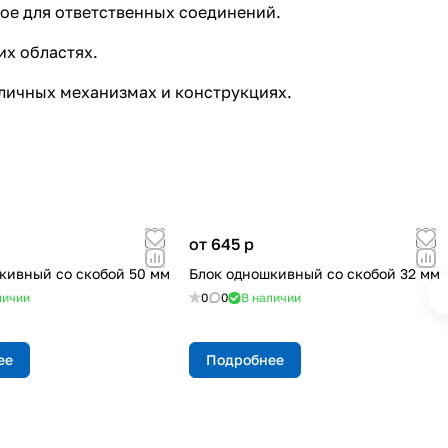
ое для ответственных соединений.
их областях.
зличных механизмах и конструкциях.
от 645
p
кивный со скобой 50 мм
Блок одношкивный со скобой 32 мм
личии
0
0
В наличии
ее
Подробнее