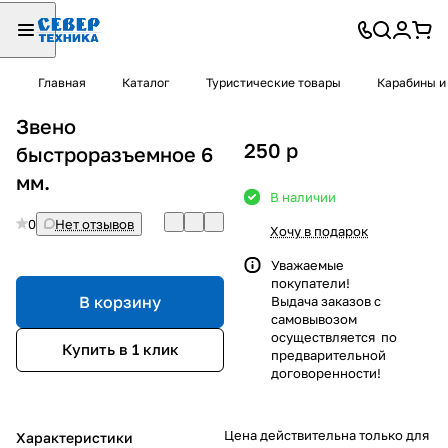
Главная
Каталог
Туристические товары
Карабины и
Звено
250
p
быстроразъемное 6
мм.
В наличии
0
Нет отзывов
Хочу в подарок
Уважаемые
покупатели!
В корзину
Выдача заказов с
самовывозом
осуществляется по
Купить в 1 клик
предварительной
договоренности!
Цена действительна только для
Характеристики