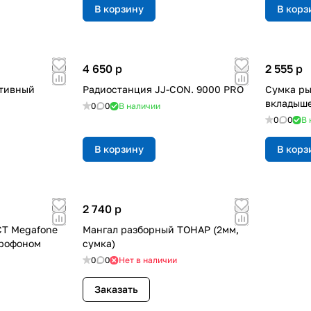
В корзину
В корз
4 650
p
2 555
p
ртивный
Радиостанция JJ-CON. 9000 PRO
Сумка ры
вкладыш
0
0
В наличии
0
0
В 
В корзину
В корз
2 740
p
T Megafone
Мангал разборный ТОНАР (2мм,
крофоном
сумка)
0
0
Нет в наличии
Заказать