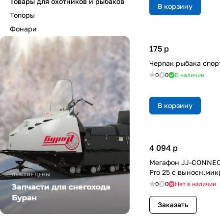
Товары для охотников и рыбаков
В корзину
Топоры
Фонари
175
p
Черпак рыбака спо
0
0
В наличии
В корзину
4 094
p
Мегафон JJ-CONNEC
Pro 25 с выносн.ми
0
0
Нет в наличии
Заказать