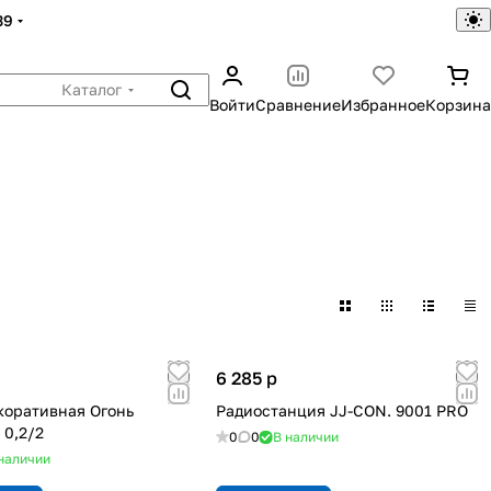
39
Каталог
Войти
Сравнение
Избранное
Корзина
6 285
p
коративная Огонь
Радиостанция JJ-CON. 9001 PRO
 0,2/2
0
0
В наличии
наличии