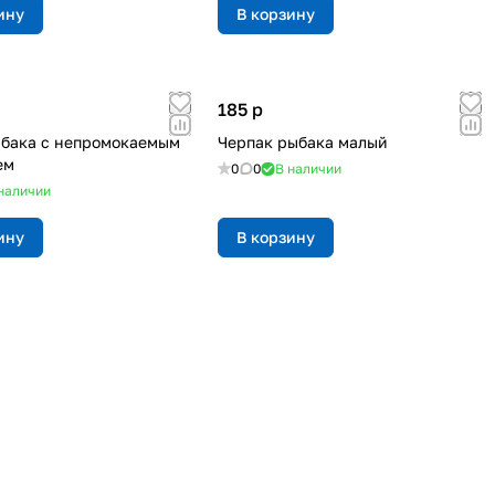
ину
В корзину
185
p
бака с непромокаемым
Черпак рыбака малый
ем
0
0
В наличии
наличии
ину
В корзину