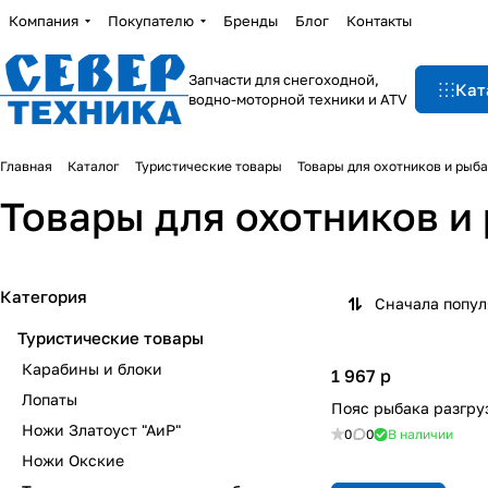
Компания
Покупателю
Бренды
Блог
Контакты
Запчасти для снегоходной,
Кат
водно-моторной техники и ATV
Главная
Каталог
Туристические товары
Товары для охотников и рыб
Товары для охотников и
Категория
Сначала попу
Туристические товары
Карабины и блоки
1 967
p
Лопаты
Пояс рыбака разгру
Ножи Златоуст "АиР"
0
0
В наличии
Ножи Окские