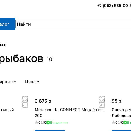
+7 (953) 585-00-
алог
аков
 рыбаков
10
лярные
Цена
3 675
p
95
p
зочный
Мегафон JJ-CONNECT Megafone L
Свеча де
200
Лебедева
0
0
В наличии
0
0
В 