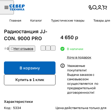
Главная
Каталог
Туристические товары
Товары для
Радиостанция JJ-
4 650
p
CON. 9000 PRO
0
Нет отзывов
В наличии
Хочу в подарок
Уважаемые
В корзину
покупатели!
Выдача заказов с
самовывозом
Купить в 1 клик
осуществляется по
предварительной
договоренности!
Характеристики
Код
:
5334
Цена действительна только для