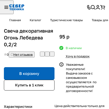
Главная
Каталог
Туристические товары
Товары для
Свеча декоративная
95
p
Огонь Лебедева
0,2/2
В наличии
0
Нет отзывов
Хочу в подарок
Уважаемые
покупатели!
В корзину
Выдача заказов с
самовывозом
осуществляется по
Купить в 1 клик
предварительной
договоренности!
Цена действительна только для
Характеристики