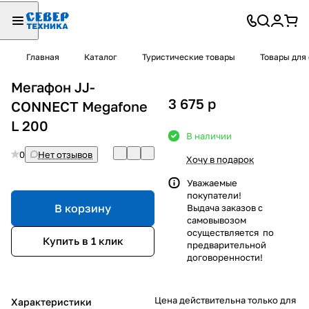
Главная
Каталог
Туристические товары
Товары для
Мегафон JJ-
3 675
p
CONNECT Megafone
L 200
В наличии
0
Нет отзывов
Хочу в подарок
Уважаемые
покупатели!
В корзину
Выдача заказов с
самовывозом
осуществляется по
Купить в 1 клик
предварительной
договоренности!
Цена действительна только для
Характеристики