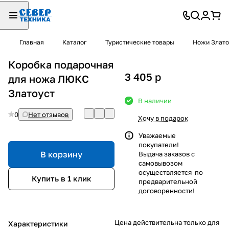
Главная
Каталог
Туристические товары
Ножи Злато
Коробка подарочная
3 405
p
для ножа ЛЮКС
Златоуст
В наличии
0
Нет отзывов
Хочу в подарок
Уважаемые
покупатели!
В корзину
Выдача заказов с
самовывозом
осуществляется по
Купить в 1 клик
предварительной
договоренности!
Цена действительна только для
Характеристики