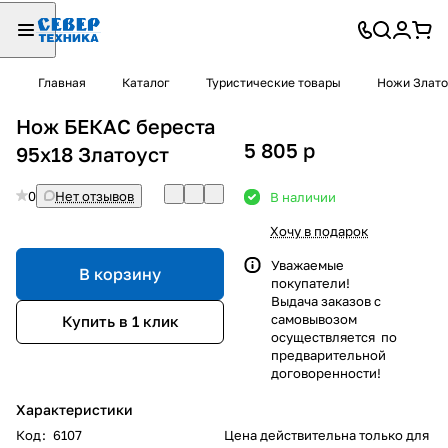
Главная
Каталог
Туристические товары
Ножи Злато
Нож БЕКАС береста
5 805
p
95х18 Златоуст
0
Нет отзывов
В наличии
Хочу в подарок
Уважаемые
В корзину
покупатели!
Выдача заказов с
самовывозом
Купить в 1 клик
осуществляется по
предварительной
договоренности!
Характеристики
Код
:
6107
Цена действительна только для