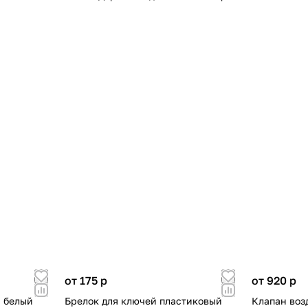
от 175
p
от 920
p
, белый
Брелок для ключей пластиковый
Клапан воз