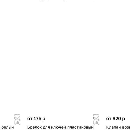
от 175
p
от 920
p
, белый
Брелок для ключей пластиковый
Клапан воз