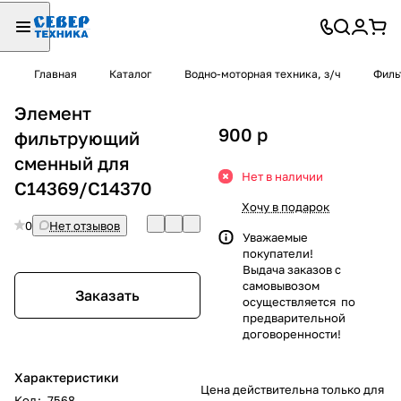
Главная
Каталог
Водно-моторная техника, з/ч
Филь
Элемент
900
p
фильтрующий
сменный для
Нет в наличии
C14369/C14370
Хочу в подарок
0
Нет отзывов
Уважаемые
покупатели!
Выдача заказов с
самовывозом
Заказать
осуществляется по
предварительной
договоренности!
Характеристики
Цена действительна только для
Код
:
7568