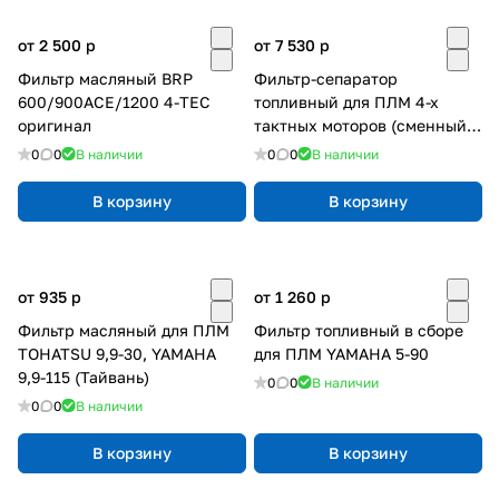
от 2 500
p
от 7 530
p
Фильтр масляный BRP
Фильтр-сепаратор
600/900ACE/1200 4-TEC
топливный для ПЛМ 4-х
оригинал
тактных моторов (сменный
фильтр C14373)
0
0
В наличии
0
0
В наличии
В корзину
В корзину
от 935
p
от 1 260
p
Фильтр масляный для ПЛМ
Фильтр топливный в сборе
TOHATSU 9,9-30, YAMAHA
для ПЛМ YAMAHA 5-90
9,9-115 (Тайвань)
0
0
В наличии
0
0
В наличии
В корзину
В корзину