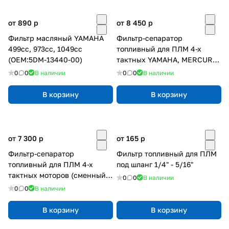
от 890
p
от 8 450
p
Фильтр масляный YAMAHA
Фильтр-сепаратор
499cc, 973cc, 1049cc
топливный для ПЛМ 4-х
(OEM:5DM-13440-00)
тактных YAMAHA, MERCURY
с кронштейном, сменный
0
0
В наличии
0
0
В наличии
фильтр C14373
В корзину
В корзину
от 7 300
p
от 165
p
Фильтр-сепаратор
Фильтр топливный для ПЛМ
топливный для ПЛМ 4-х
под шланг 1/4" - 5/16"
тактных моторов (сменный
0
0
В наличии
фильтр C14372)
0
0
В наличии
В корзину
В корзину