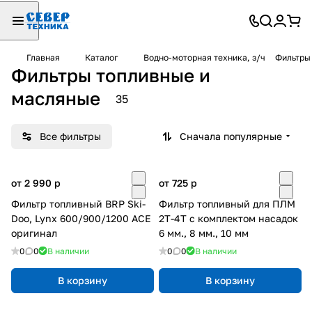
Главная
Каталог
Водно-моторная техника, з/ч
Фильтры
Фильтры топливные и
масляные
35
Все фильтры
Сначала популярные
от 2 990
p
от 725
p
Фильтр топливный BRP Ski-
Фильтр топливный для ПЛМ
Doo, Lynx 600/900/1200 ACE
2T-4T с комплектом насадок
оригинал
6 мм., 8 мм., 10 мм
0
0
В наличии
0
0
В наличии
В корзину
В корзину