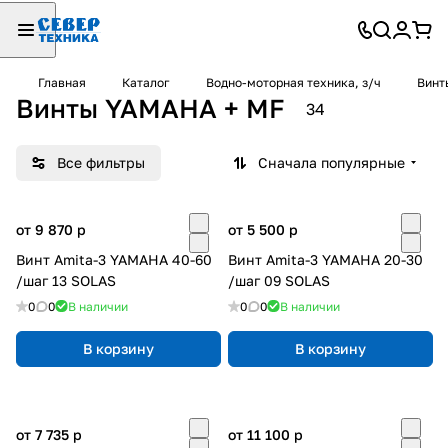
Главная
Каталог
Водно-моторная техника, з/ч
Винт
Винты YAMAHA + MF
34
Все фильтры
Сначала популярные
от 9 870
p
от 5 500
p
Винт Amita-3 YAMAHA 40-60
Винт Amita-3 YAMAHA 20-30
/шаг 13 SOLAS
/шаг 09 SOLAS
0
0
В наличии
0
0
В наличии
В корзину
В корзину
от 7 735
p
от 11 100
p