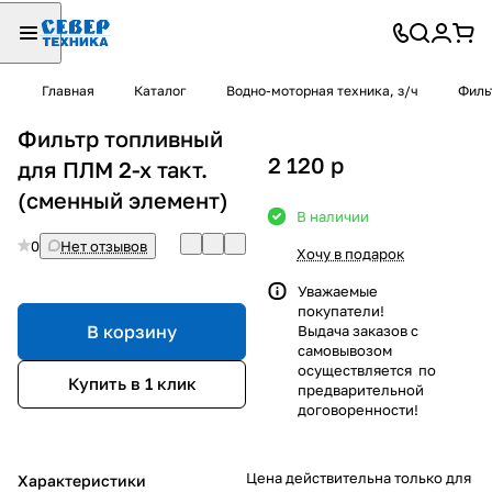
Главная
Каталог
Водно-моторная техника, з/ч
Филь
Фильтр топливный
2 120
p
для ПЛМ 2-х такт.
(сменный элемент)
В наличии
0
Нет отзывов
Хочу в подарок
Уважаемые
покупатели!
В корзину
Выдача заказов с
самовывозом
осуществляется по
Купить в 1 клик
предварительной
договоренности!
Цена действительна только для
Характеристики