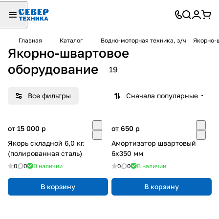
Главная
Каталог
Водно-моторная техника, з/ч
Якорно-
Якорно-швартовое
оборудование
19
Все фильтры
Сначала популярные
от 15 000
p
от 650
p
Якорь складной 6,0 кг.
Амортизатор швартовый
(полированная сталь)
6х350 мм
0
0
В наличии
0
0
В наличии
В корзину
В корзину