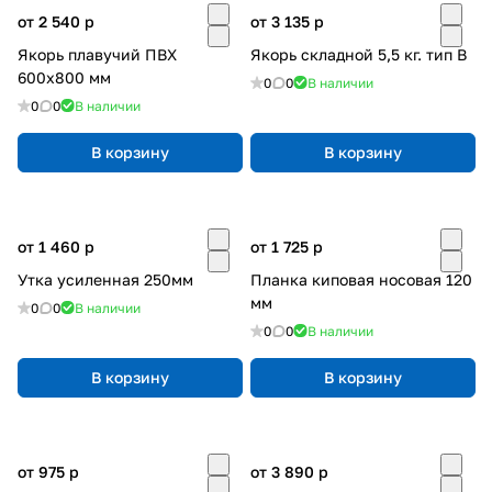
от 2 540
p
от 3 135
p
Якорь плавучий ПВХ
Якорь складной 5,5 кг. тип В
600х800 мм
0
0
В наличии
0
0
В наличии
В корзину
В корзину
от 1 460
p
от 1 725
p
Утка усиленная 250мм
Планка киповая носовая 120
мм
0
0
В наличии
0
0
В наличии
В корзину
В корзину
от 975
p
от 3 890
p