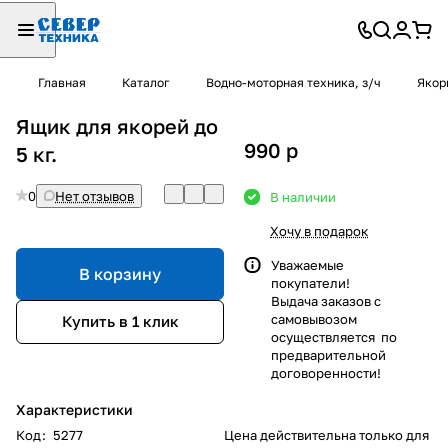
Главная
Каталог
Водно-моторная техника, з/ч
Якор
Ящик для якорей до
990
p
5 кг.
0
Нет отзывов
В наличии
Хочу в подарок
Уважаемые
В корзину
покупатели!
Выдача заказов с
самовывозом
Купить в 1 клик
осуществляется по
предварительной
договоренности!
Характеристики
Код
:
5277
Цена действительна только для