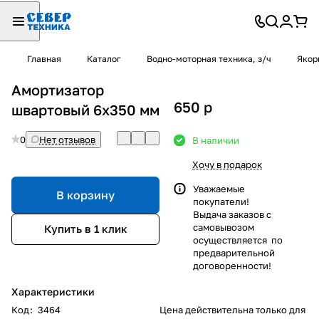
Главная
Каталог
Водно-моторная техника, з/ч
Якор
Амортизатор
650
p
швартовый 6х350 мм
0
Нет отзывов
В наличии
Хочу в подарок
Уважаемые
В корзину
покупатели!
Выдача заказов с
самовывозом
Купить в 1 клик
осуществляется по
предварительной
договоренности!
Характеристики
Код
:
3464
Цена действительна только для