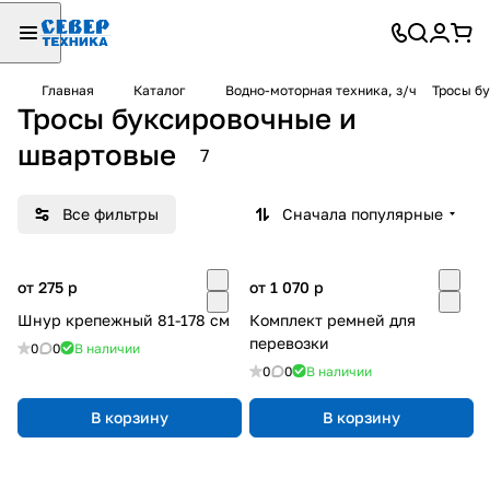
Главная
Каталог
Водно-моторная техника, з/ч
Тросы б
Тросы буксировочные и
швартовые
7
Все фильтры
Сначала популярные
от 275
p
от 1 070
p
Шнур крепежный 81-178 см
Комплект ремней для
перевозки
0
0
В наличии
0
0
В наличии
В корзину
В корзину