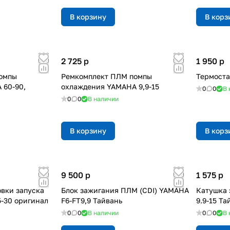
В корзину
В корз
2 725
p
1 950
p
омпы
Ремкомплект ПЛМ помпы
Термоста
 60-90,
охлаждения YAMAHA 9,9-15
0
0
В 
0
0
В наличии
В корзину
В корз
9 500
p
1 575
p
овки запуска
Блок зажигания ПЛМ (CDI) YAMAHA
Катушка
-30 оригинал
F6-FT9,9 Тайвань
9.9-15 Та
0
0
В наличии
0
0
В 