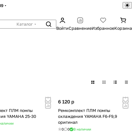
39
Каталог
Войти
Сравнение
Избранное
Корзина
6 120
p
лект ПЛМ помпы
Ремкомплект ПЛМ помпы
ия YAMAHA 25-30
охлаждения YAMAHA F6-F9,9
оригинал
наличии
0
0
В наличии