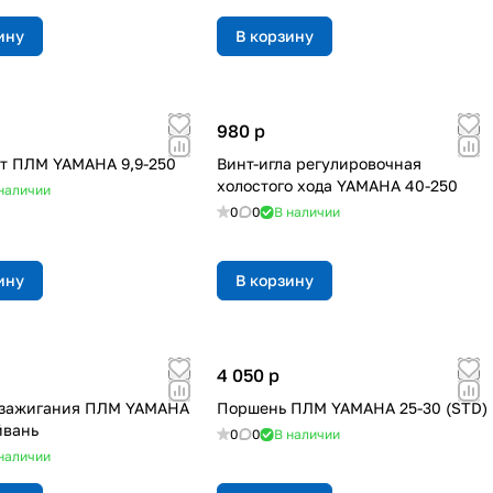
ину
В корзину
980
p
т ПЛМ YAMAHA 9,9-250
Винт-игла регулировочная
холостого хода YAMAHA 40-250
наличии
0
0
В наличии
ину
В корзину
4 050
p
 зажигания ПЛМ YAMAHA
Поршень ПЛМ YAMAHA 25-30 (STD)
йвань
0
0
В наличии
наличии