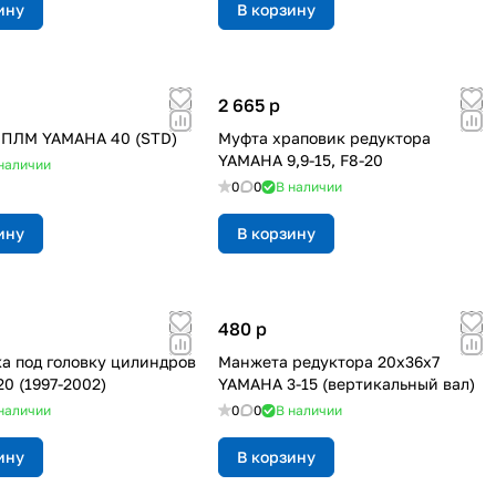
ину
В корзину
2 665
p
 ПЛМ YAMAHA 40 (STD)
Муфта храповик редуктора
YAMAHA 9,9-15, F8-20
наличии
0
0
В наличии
ину
В корзину
480
p
а под головку цилиндров
Манжета редуктора 20х36х7
0 (1997-2002)
YAMAHA 3-15 (вертикальный вал)
наличии
0
0
В наличии
ину
В корзину