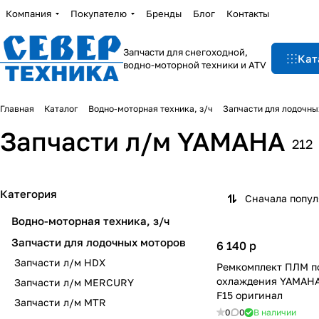
Компания
Покупателю
Бренды
Блог
Контакты
Запчасти для снегоходной,
Кат
водно-моторной техники и ATV
Главная
Каталог
Водно-моторная техника, з/ч
Запчасти для лодочны
Запчасти л/м YAMAHA
212
Категория
Сначала попу
Водно-моторная техника, з/ч
Запчасти для лодочных моторов
6 140
p
Запчасти л/м HDX
Ремкомплект ПЛМ п
охлаждения YAMAHA 9
Запчасти л/м MERCURY
F15 оригинал
Запчасти л/м MTR
0
0
В наличии