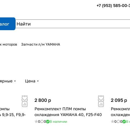
+7 (953) 585-00-
алог
х моторов
Запчасти л/м YAMAHA
лярные
Цена
2 800
p
2 095
p
омпы
Ремкомплект ПЛМ помпы
Ремкомп
,9-15, F9,9-
охлаждения YAMAHA 40, F25-F40
охлажден
0
0
В наличии
0
0
В 