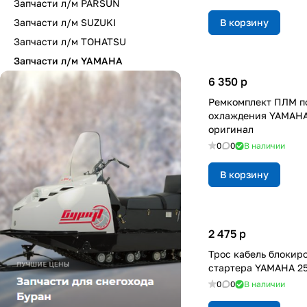
Запчасти л/м PARSUN
Запчасти л/м SUZUKI
В корзину
Запчасти л/м TOHATSU
Запчасти л/м YAMAHA
6 350
p
Ремкомплект ПЛМ п
охлаждения YAMAHA
оригинал
0
0
В наличии
В корзину
2 475
p
Трос кабель блокир
стартера YAMAHA 25
0
0
В наличии