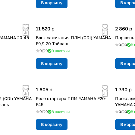
В корзину
В корз
11 520
p
2 860
p
YAMAHA 20-45
Блок зажигания ПЛМ (CDI) YAMAHA
Поршень
F9,9-20 Тайвань
0
0
В 
0
0
В наличии
В корзину
В корз
1 605
p
1 730
p
М (CDI) YAMAHA
Реле стартера ПЛМ YAMAHA F20-
Прокладк
йвань
F45
YAMAHA 2
0
0
В наличии
0
0
В 
В корзину
В корз