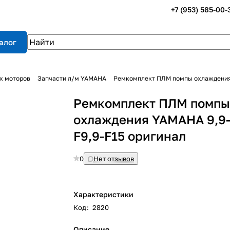
+7 (953) 585-00-
алог
х моторов
Запчасти л/м YAMAHA
Ремкомплект ПЛМ помпы охлаждения 
Ремкомплект ПЛМ помп
охлаждения YAMAHA 9,9-
F9,9-F15 оригинал
0
Нет отзывов
Характеристики
Код
:
2820
Описание