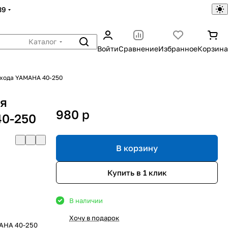
39
Каталог
Войти
Сравнение
Избранное
Корзина
 хода YAMAHA 40-250
ая
980
p
40-250
В корзину
Купить в 1 клик
В наличии
Хочу в подарок
MAHA 40-250