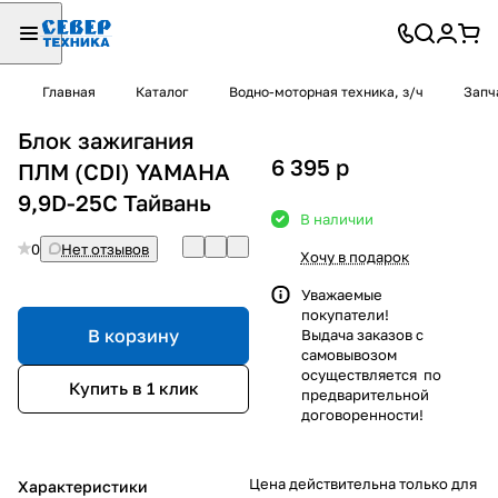
Главная
Каталог
Водно-моторная техника, з/ч
Запч
Блок зажигания
6 395
p
ПЛМ (CDI) YAMAHA
9,9D-25C Тайвань
В наличии
0
Нет отзывов
Хочу в подарок
Уважаемые
покупатели!
В корзину
Выдача заказов с
самовывозом
осуществляется по
Купить в 1 клик
предварительной
договоренности!
Цена действительна только для
Характеристики