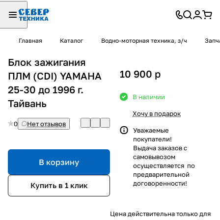
Главная
Каталог
Водно-моторная техника, з/ч
Запч
Блок зажигания
10 900
p
ПЛМ (CDI) YAMAHA
25-30 до 1996 г.
В наличии
Тайвань
Хочу в подарок
0
Нет отзывов
Уважаемые
покупатели!
Выдача заказов с
самовывозом
В корзину
осуществляется по
предварительной
договоренности!
Купить в 1 клик
Цена действительна только для