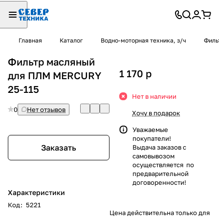
Главная
Каталог
Водно-моторная техника, з/ч
Филь
Фильтр масляный
1 170
p
для ПЛМ MERCURY
25-115
Нет в наличии
0
Нет отзывов
Хочу в подарок
Уважаемые
покупатели!
Заказать
Выдача заказов с
самовывозом
осуществляется по
предварительной
договоренности!
Характеристики
Код
:
5221
Цена действительна только для