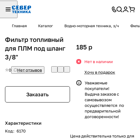
Главная
Каталог
Водно-моторная техника, з/ч
Филь
Фильтр топливный
185
p
для ПЛМ под шланг
3/8"
Нет в наличии
0
Нет отзывов
Хочу в подарок
Уважаемые
покупатели!
Заказать
Выдача заказов с
самовывозом
осуществляется по
предварительной
договоренности!
Характеристики
Код
:
6170
Цена действительна только для