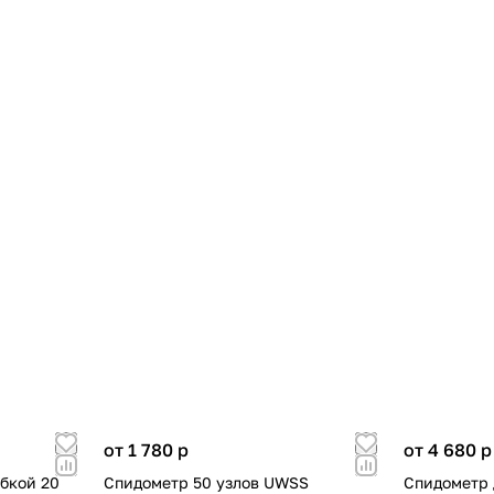
от 1 780
p
от 4 680
p
убкой 20
Спидометр 50 узлов UWSS
Спидометр 