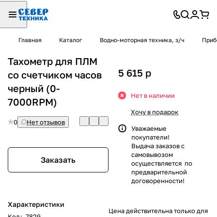
Главная
Каталог
Водно-моторная техника, з/ч
Приб
Тахометр для ПЛМ
5 615
p
со счетчиком часов
черный (0-
Нет в наличии
7000RPM)
Хочу в подарок
0
Нет отзывов
Уважаемые
покупатели!
Выдача заказов с
самовывозом
Заказать
осуществляется по
предварительной
договоренности!
Характеристики
Цена действительна только для
Код
:
7829